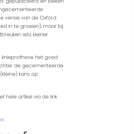
ca’ gepubliceerd en bleken
n ongecementeerde
e versie van de Oxford
ed in te groeien), maar bij
reuken iets kleiner
e knieprothese het goed
, echter de gecementeerde
(kleine) kans op
hele artikel via de link
ue