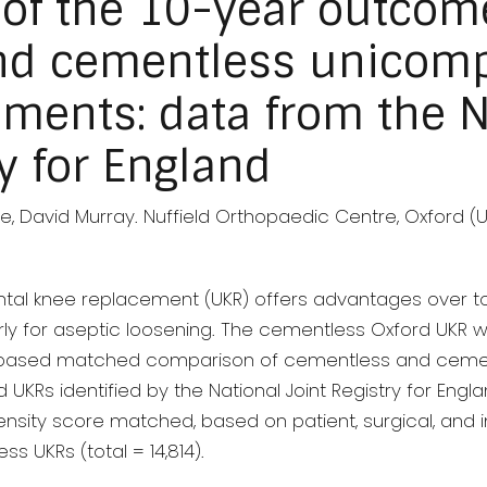
of the 10-year outcom
d cementless unicomp
ments: data from the N
ry for England
 David Murray. Nuffield Orthopaedic Centre, Oxford (
al knee replacement (UKR) offers advantages over to
ularly for aseptic loosening. The cementless Oxford UKR
ry-based matched comparison of cementless and ceme
KRs identified by the National Joint Registry for Engla
nsity score matched, based on patient, surgical, and i
 UKRs (total = 14,814).