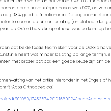
ie technieken werden in het vakblad ‘Acta Orthopaedi
n gecementeerde halve knieprotheses was 90%, en va
elfs nog 93% goed te functioneren. De ongecementeerd
eter te scoren op pijn en loslating (en blijkbaar dus go
van de Oxford halve knieprothese was de kans op botb
den dat beide fixatie technieken voor de Oxford halv
stknie heeft wat minder loslating op lange termijn
tiënten met brozer bot ook een goede keuze zijn om de 
envatting van het artikel hieronder in het Engels of het 
chrift ‘Acta Orthopaedica’.
doi/pdf/10.1080/17453674.2019.1680924?needAccess=tr