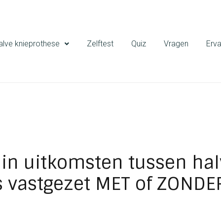
alve knieprothese
Zelftest
Quiz
Vragen
Erva
l in uitkomsten tussen ha
s vastgezet MET of ZOND