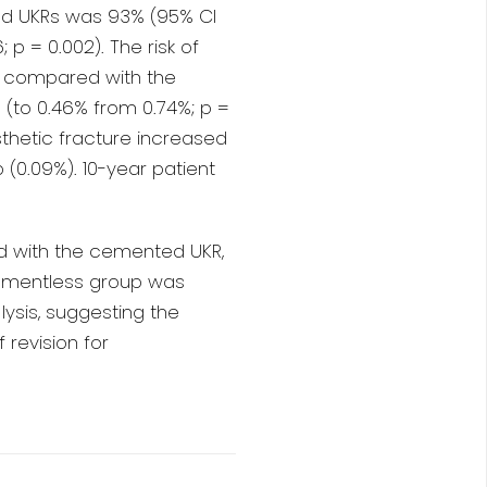
ted UKRs was 93% (95% CI
 p = 0.002). The risk of
%) compared with the
 (to 0.46% from 0.74%; p =
osthetic fracture increased
(0.09%). 10-year patient
d with the cemented UKR,
 cementless group was
 lysis, suggesting the
 revision for