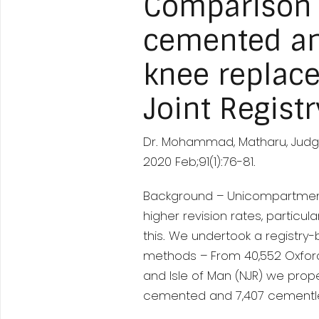
Comparison 
cemented an
knee replace
Joint Regist
Dr. Mohammad, Matharu, Judge,
2020 Feb;91(1):76-81.
Background – Unicompartment
higher revision rates, partic
this. We undertook a regist
methods – From 40,552 Oxford U
and Isle of Man (NJR) we prope
cemented and 7,407 cementless