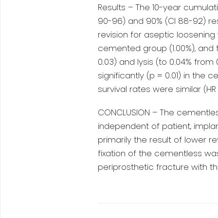
Results – The 10-year cumula
90-96) and 90% (CI 88-92) respe
revision for aseptic loosening
cemented group (1.00%), and t
0.03) and lysis (to 0.04% from 
significantly (p = 0.01) in t
survival rates were similar (HR 1.
CONCLUSION – The cementless
independent of patient, impla
primarily the result of lower r
fixation of the cementless was
periprosthetic fracture with 