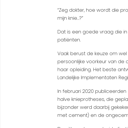
“Zeg dokter, hoe wordt die pr
mijn knie…?”
Dat is een goede vraag die i
patiënten.
Vaak berust de keuze om wel 
persoonlijke voorkeur van de o
haar opleiding. Het beste ant
Landelijke Implementaten Regi
In februari 2020 publiceerden
halve knieprotheses, die gepla
bijzonder werd daarbij gekeke
met cement) en de ongecemen