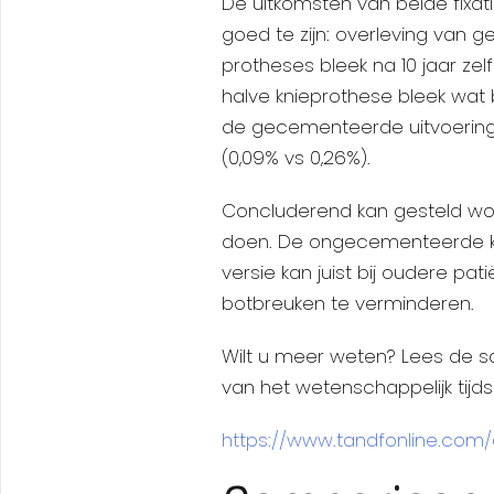
De uitkomsten van beide fixat
goed te zijn: overleving va
protheses bleek na 10 jaar z
halve knieprothese bleek wat b
de gecementeerde uitvoering 
(0,09% vs 0,26%).
Concluderend kan gesteld wor
doen. De ongecementeerde kun
versie kan juist bij oudere pa
botbreuken te verminderen.
Wilt u meer weten? Lees de sam
van het wetenschappelijk tijds
https://www.tandfonline.com/