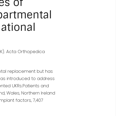
es of
artmental
ational
UK). Acta Orthopedica
tal replacement but has
 was introduced to address
nted UKRs.Patients and
nd, Wales, Northern Ireland
mplant factors, 7,407