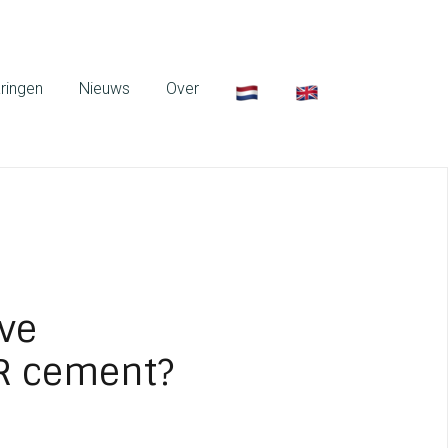
ringen
Nieuws
Over
lve
ER cement?