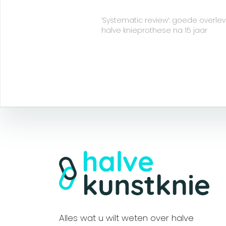
‘Systematic review’: goede overle
halve knieprothese na 15 jaar
Alles wat u wilt weten over halve