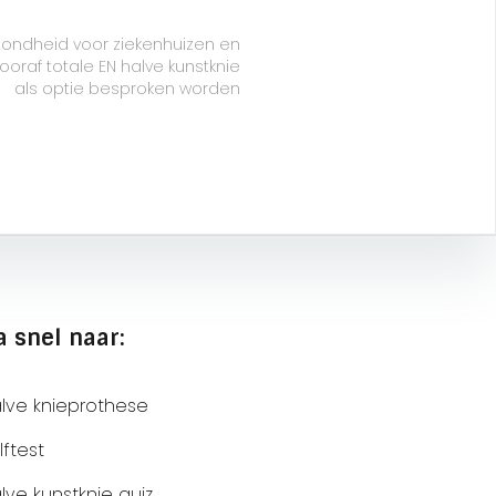
gezondheid voor ziekenhuizen en
ooraf totale EN halve kunstknie
als optie besproken worden
a snel naar:
lve knieprothese
lftest
lve kunstknie quiz