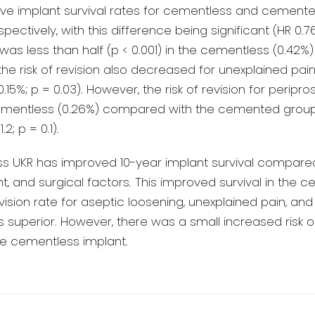
tive implant survival rates for cementless and cemen
ctively, with this difference being significant (HR 0.76;
 was less than half (p < 0.001) in the cementless (0.42
he risk of revision also decreased for unexplained pain
0.15%; p = 0.03). However, the risk of revision for peripr
he cementless (0.26%) compared with the cemented group 
2; p = 0.1).
 UKR has improved 10-year implant survival compare
nt, and surgical factors. This improved survival in the
evision rate for aseptic loosening, unexplained pain, and
 superior. However, there was a small increased risk of
the cementless implant.