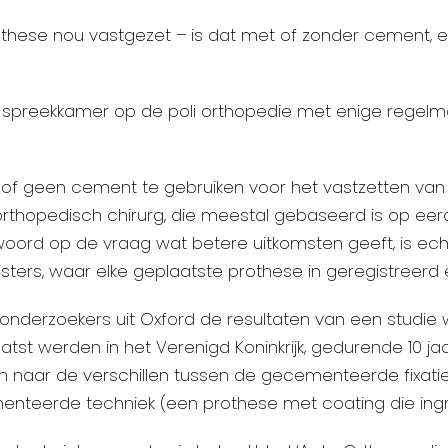
othese nou vastgezet – is dat met of zonder cement, e
n spreekkamer op de poli orthopedie met enige regelm
of geen cement te gebruiken voor het vastzetten va
rthopedisch chirurg, die meestal gebaseerd is op eerde
woord op de vraag wat betere uitkomsten geeft, is echt
sters, waar elke geplaatste prothese in geregistreerd 
 onderzoekers uit Oxford de resultaten van een studie
atst werden in het Verenigd Koninkrijk, gedurende 10 ja
n naar de verschillen tussen de gecementeerde fixatie
teerde techniek (een prothese met coating die ingro