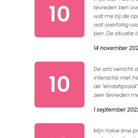
10
tevreden ben over 
wat me bij de op
wat overtollig vo
ben. De situatie 
14 november 20
De arts verricht 
10
interactie met h
de “eindafspraak”
zeer tevreden me
1 september 202
Mijn halve knie 