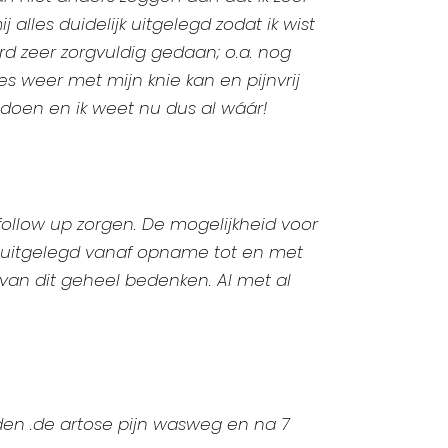
j alles duidelijk uitgelegd zodat ik wist
d zeer zorgvuldig gedaan; o.a. nog
les weer met mijn knie kan en pijnvrij
n doen en ik weet nu dus al wáár!
follow up zorgen. De mogelijkheid voor
ls uitgelegd vanaf opname tot en met
 van dit geheel bedenken. Al met al
aden .de artose pijn wasweg en na 7