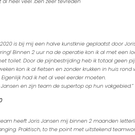
 al heel veel .ben zeer tevreden
2020 is bij mij een halve kunstknie geplaatst door Jo
aring! Binnen 2 uur na de operatie kon ik al met een 
het toilet. Door de pijnbestrijding heb ik totaal gee
 weken kon ik al fietsen en zonder krukken in huis rond
igenlijk had ik het al veel eerder moeten.
is Jansen en zijn team de supertop op hun vakgebied.”
0
team heeft Joris Jansen mij binnen 2 maanden letterli
nging. Praktisch, to the point met uitstekend teamwork