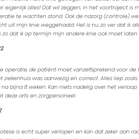
eigenlijk alles! Dat wil zeggen; in het voortraject is mi
eratie te wachten stond. Ook de nazorg (controle) wer
cht uit mijn knie weggehaald. Het is nu zo ver dat ik al
is zo dat ik op termijn mijn andere knie ook moet late
22
de operatie, de patiënt moet vanzelfsprekend voor de 
et ziekenhuis was aanwezig en correct. Alles liep zoa
 na bijna 8 weken. Kan niets nadelig over het verloop
t deze arts en zorgpersoneel.
2
protese is echt super verlopen en kan dat zeker aan r