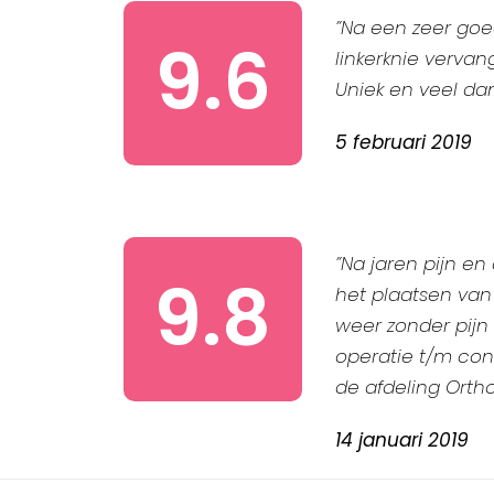
”Na een zeer goe
9.6
linkerknie vervan
Uniek en veel dan
5 februari 2019
”Na jaren pijn e
9.8
het plaatsen van
weer zonder pijn
operatie t/m con
de afdeling Orth
14 januari 2019