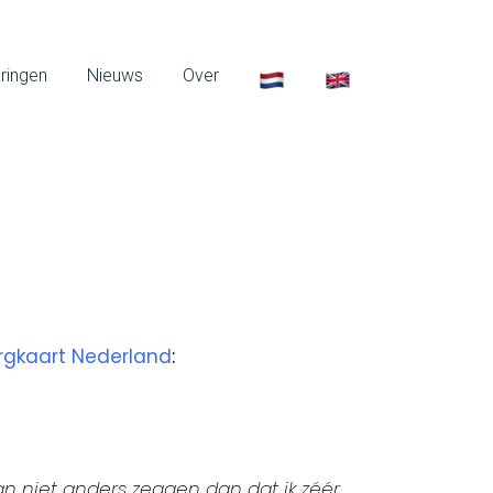
ringen
Nieuws
Over
rgkaart Nederland
:
an niet anders zeggen dan dat ik zéér