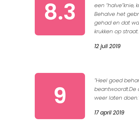
8.3
een “halve”knie, 
Behalve het gebru
gehad en dat was
krukken op straat.
12 juli 2019
”Heel goed behan
9
beantwoordt.De o
weer laten doen.
17 april 2019