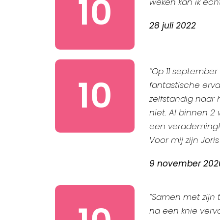
10
weken kan ik echt
28 juli 2022
“Op 11 september 
10
fantastische erv
zelfstandig naar 
niet. Al binnen 2
een verademing! E
Voor mij zijn Jor
9 november 202
”Samen met zijn 
na een knie verva